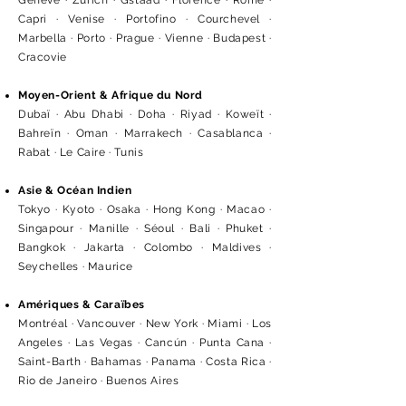
Genève · Zurich · Gstaad · Florence · Rome ·
Capri · Venise · Portofino · Courchevel ·
Marbella · Porto · Prague · Vienne · Budapest ·
Cracovie
Moyen-Orient & Afrique du Nord
Dubaï · Abu Dhabi · Doha · Riyad · Koweït ·
Bahreïn · Oman · Marrakech · Casablanca ·
Rabat · Le Caire · Tunis
Asie & Océan Indien
Tokyo · Kyoto · Osaka · Hong Kong · Macao ·
Singapour · Manille · Séoul · Bali · Phuket ·
Bangkok · Jakarta · Colombo · Maldives ·
Seychelles · Maurice
Amériques & Caraïbes
Montréal · Vancouver · New York · Miami · Los
Angeles · Las Vegas · Cancún · Punta Cana ·
Saint-Barth · Bahamas · Panama · Costa Rica ·
Rio de Janeiro · Buenos Aires