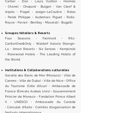
Cartier
·
Dior
·
Louis Vuitton
·
Hermès
·
Chanel
·
Chopard
·
Bulgari
·
Van Cleef &
Arpels
·
Piaget
·
Jaeger-LeCoultre
·
Rolex
·
Patek Philippe
·
Audemars Piguet
·
Rolls-
Royce
·
Ferrari
·
Bentley
·
Maserati
·
Bugatti
Groupes hôteliers & Resorts
Four Seasons
·
Fairmont
·
Ritz-
CarltonOne&Only
·
Waldorf Astoria Shangri-
La
·
Aman Resorts
·
Six Senses
·
Kempinski
·
Rosewood Hotels
·
The Leading Hotels of
the World
Institutions & Collaborations culturelles
Société des Bains de Mer (Monaco)
·
Ville de
Cannes
·
Ville de Dubaï
·
Ville de Nice
·
Office
du Tourisme (Côte d’Azur)
·
Ambassade de
France (Émirats Arabes Unis)
·
Gouvernement
Princier de Monaco
·
Fondation Prince Albert
II
·
UNESCO
·
Ambassade du Canada
·
Consulat d’Italie
·
Comités d’organisation de
festivals internationaux