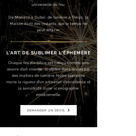
universelle du feu.
De Monaco à Dubaï, de Genève à Tokyo, la
Maison écrit des instants que le temps ne
peut effacer.
L’ART DE SUBLIMER L’ÉPHÉMÈRE
Chaque feu d’artifice est conçu comme une
œuvre d’art vivante, sculptée dans le ciel par
des maîtres de lumière. Notre approche
marie la rigueur d’un artisanat d’excellence et
la sensibilité d’une scénographie
émotionnelle.
DEMANDER UN DEVIS