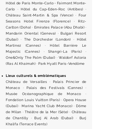
Hôtel de Paris Monte-Carlo
·
Fairmont Monte-
Carlo · Hôtel du Cap-Eden-Roc (Antibes) ·
Château Saint-Martin & Spa (Vence) · Four
Seasons Hotel Firenze (Florence) · Ritz-
Carlton (Doha) · Emirates Palace (Abu Dhabi) ·
Mandarin Oriental (Geneva) · Bulgari Resort
(Dubaï) · The Dorchester (London) · Hôtel
Martinez (Cannes) · Hôtel Barrière Le
Majestic (Cannes) · Shangri-La (Paris) ·
One&Only The Palm (Dubaï) · Waldorf Astoria
(Ras Al Khaimah) · Park Hyatt Paris-Vendôme
Lieux culturels & emblématiques
Château de Versailles · Palais Princier de
Monaco · Palais des Festivals (Cannes) ·
Musée Océanographique de Monaco ·
Fondation Louis Vuitton (Paris) · Opera House
(Dubaï) · Marina Yacht Club (Monaco) · Dôme
de Milan · Théâtre de la Mer (Sète) · Château
de Chantilly · Burj Al Arab (Dubaï) · Burj
Khalifa (Terrace Events)