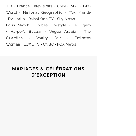
TF1
·
France Télévisions
·
CNN
·
NBC
·
BBC
World
·
National Geographic
·
TV5 Monde
·
RAI Italia
·
Dubai One TV
·
Sky News
Paris Match
·
Forbes Lifestyle
·
Le Figaro
·
Harper’s Bazaar
·
Vogue Arabia
·
The
Guardian
·
Vanity Fair
·
Emirates
Woman
·
LUXE TV
·
CNBC
·
FOX News
MARIAGES & CÉLÉBRATIONS
D’EXCEPTION