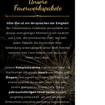
Unsere
Feuerwerkspakete
✨Die Ehe ist ein Versprechen der Ewigkeit
Bei Tonanimation Celebrate verwandeln wir
diesen einzigartigen Moment in ein Gedicht
aus Licht, ein himmlisches Fest, bei dem
jedes Funkeln die Emotionen Ihrer
Verbindung widerspiegelt. Unter dem Himmel
vereinen sich zwei Seelen. Und das Licht
feiert ihre Liebe.
Unsere
Komplettpakete
eignen sich ideal für
Hochzeiten mit einem
Hauch
von Magie und
Eleganz
und eignen sich ideal für Feiern auf
einem privaten Anwesen, einer Villa oder
einem geeigneten Grundstück. Diese
gebrauchsfertigen Feuerwerke
wurden
sorgfältig entwickelt, um mit absoluter
Einfachheit und ohne komplexe Organisation