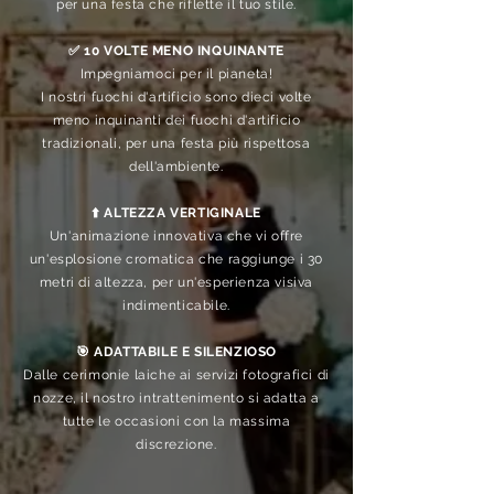
per una festa che riflette il tuo stile.
✅ 10 VOLTE MENO INQUINANTE
Impegniamoci per il pianeta!
I nostri fuochi d'artificio sono dieci volte
meno inquinanti dei fuochi d'artificio
tradizionali, per una festa più rispettosa
dell'ambiente.
⬆️ ALTEZZA VERTIGINALE
Un'animazione innovativa che vi offre
un'esplosione cromatica che raggiunge i 30
metri di altezza, per un'esperienza visiva
indimenticabile.
🎯 ADATTABILE E SILENZIOSO
Dalle cerimonie laiche ai servizi fotografici di
nozze, il nostro intrattenimento si adatta a
tutte le occasioni con la massima
discrezione.