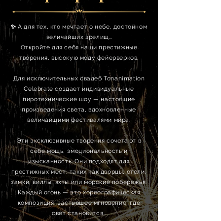
✨
А для тех, кто мечтает о небе, достойном
величайших зрелищ…
Откройте для себя наши престижные
творения, высокую моду фейерверков.
Для исключительных свадеб Tonanimation
Celebrate создает индивидуальные
пиротехнические шоу — настоящие
произведения света, вдохновленные
величайшими фестивалями мира.
Эти эксклюзивные творения сочетают в
себе мощь, эмоциональность и
изысканность. Они подходят для
престижных мест, таких как дворцы, отели,
замки, виллы, яхты или морские побережья.
Каждый огонь — это хореографическая
композиция, застывшее мгновение, где
свет становится…