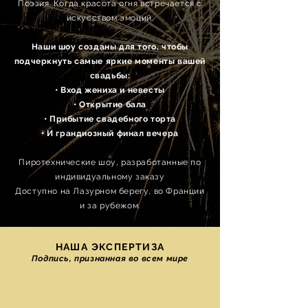
Поэзия. Когда красота огня встречается с
искусством эмоций.
Наши шоу созданы для того, чтобы
подчеркнуть самые яркие моменты вашей
свадьбы:
• Вход жениха и невесты
• Открытие бала
• Прибытие свадебного торта
• И грандиозный финал вечера
Пиротехнические шоу, разработанные по
индивидуальному заказу
Доступно на Лазурном берегу, во Франции
и за рубежом.
НАША ЭКСПЕРТИЗА
Подпись, признанная во всем мире