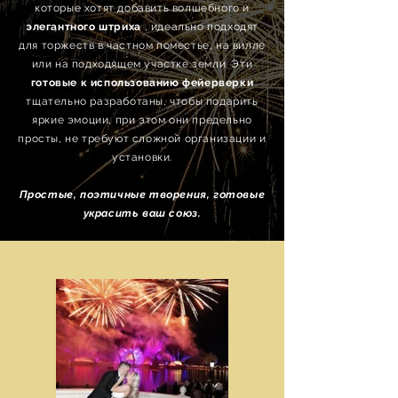
которые хотят добавить волшебного и
элегантного
штриха
, идеально подходят
для торжеств в частном поместье, на вилле
или на подходящем участке земли. Эти
готовые к использованию фейерверки
тщательно разработаны, чтобы подарить
яркие эмоции, при этом они предельно
просты, не требуют сложной организации и
установки.
Простые, поэтичные творения, готовые
украсить ваш союз.