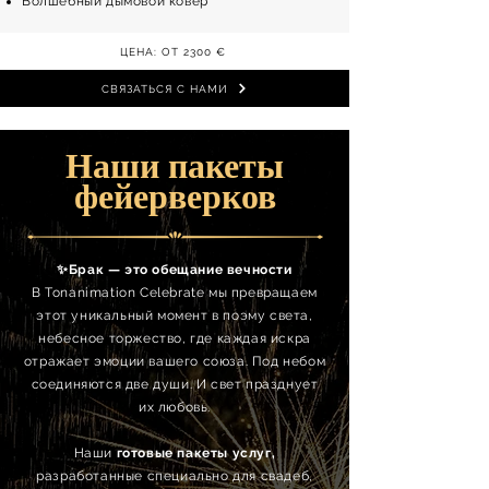
Волшебный дымовой ковер
ЦЕНА: ОТ 2300 €
СВЯЗАТЬСЯ С НАМИ
Наши пакеты
фейерверков
✨Брак — это обещание вечности
В Tonanimation Celebrate мы превращаем
этот уникальный момент в поэму света,
небесное торжество, где каждая искра
отражает эмоции вашего союза. Под небом
соединяются две души. И свет празднует
их любовь.
Наши
готовые пакеты услуг,
разработанные специально для свадеб,